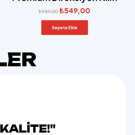
₺
549,00
₺
949,00
Sepete Ekle
LER
KALITE!"