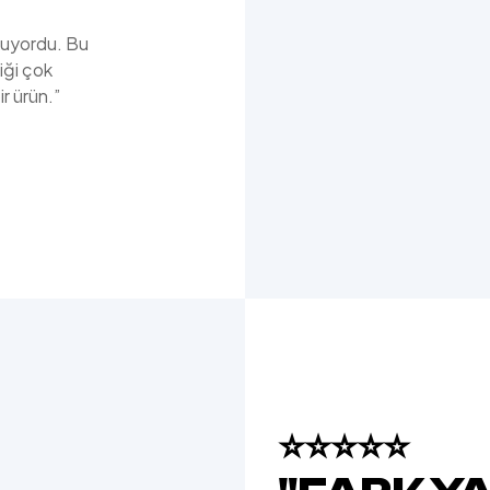
kuyordu. Bu
iği çok
r ürün.”
⭐⭐⭐⭐⭐