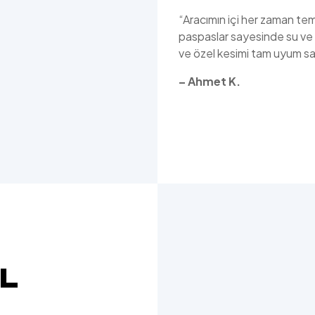
“Aracımın içi her zaman te
paspaslar sayesinde su ve k
ve özel kesimi tam uyum sağ
– Ahmet K.
L