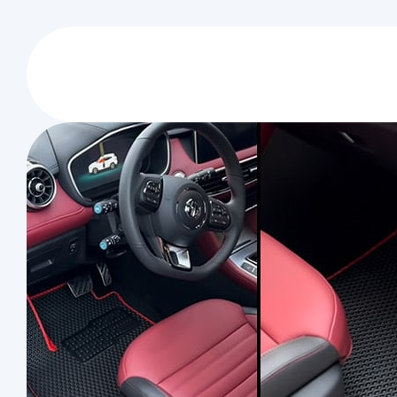
Eva
Oto
Paspas