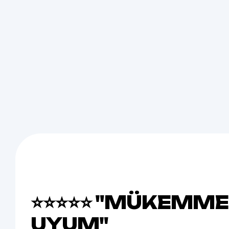
⭐⭐⭐⭐⭐ "MÜKEMME
UYUM"