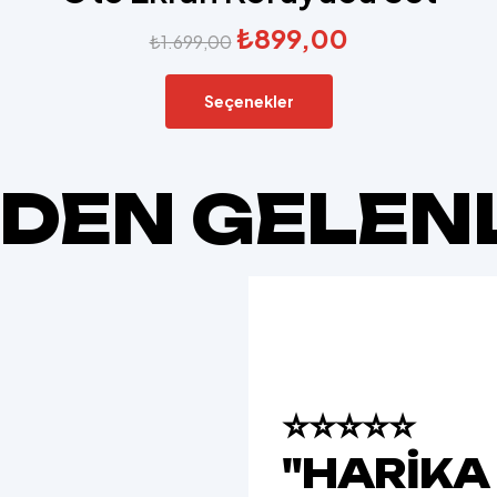
₺
899,00
₺
1.699,00
Seçenekler
ZDEN GELEN
⭐⭐⭐⭐⭐
"HARIKA 